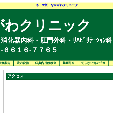
痔 大阪 なかがわクリニック
がわクリニック
化器内科・肛門外科・ﾘﾊﾋﾞﾘﾃｰｼｮﾝ科
-６６１６-７７６５
診療案内
院内設備
経鼻内視鏡検査
禁煙外来
切らない痔の治療
アクセス