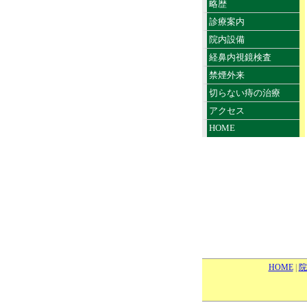
略歴
診療案内
院内設備
経鼻内視鏡検査
禁煙外来
切らない痔の治療
アクセス
HOME
HOME
|
院