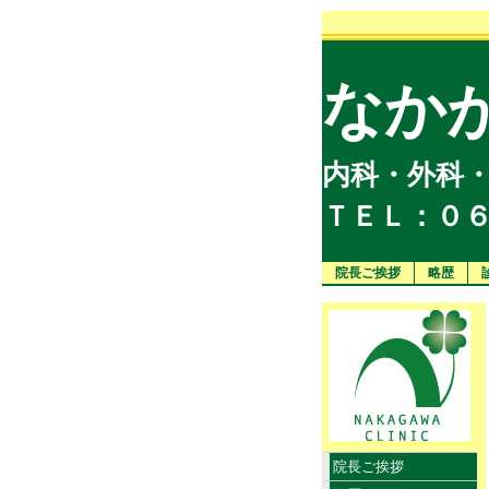
なか
内科・外科・消
ＴＥＬ：０６
院長ご挨拶
略歴
院長ご挨拶