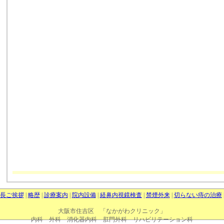
長ご挨拶
|
略歴
|
診療案内
|
院内設備
|
経鼻内視鏡検査
|
禁煙外来
|
切らない痔の治療
大阪市住吉区 「なかがわクリニック」
内科 外科 消化器内科 肛門外科 リハビリテーション科